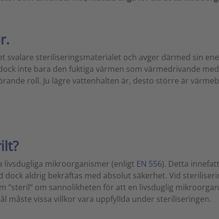
r.
valare steriliseringsmaterialet och avger därmed sin energi
Det är dock inte bara den fuktiga värmen som värmedrivande 
örande roll. Ju lägre vattenhalten är, desto större är värme
lt?
ra livsdugliga mikroorganismer (enligt
EN 556
). Detta innef
tånd dock aldrig bekräftas med absolut säkerhet. Vid sterilis
m ”steril” om sannolikheten för att en livsduglig mikroorgan
ål måste vissa villkor vara uppfyllda under steriliseringen.