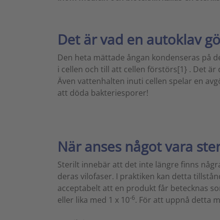
Det är vad en autoklav gö
Den heta mättade ångan kondenseras på det s
i cellen och till att cellen förstörs[1} . 
Även vattenhalten inuti cellen spelar en avg
att döda bakteriesporer!
När anses något vara steri
Sterilt innebär att det inte längre finns någ
deras vilofaser. I praktiken kan detta tills
acceptabelt att en produkt får betecknas so
-6
eller lika med 1 x 10
. För att uppnå detta m