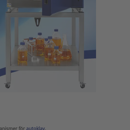
ganismer för
autoklav
.