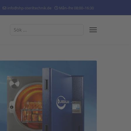
info@shp-steriltechnik.de
Mån–fre 08:00–16:30
Sök