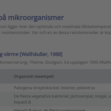
 på mikroorganismer
som ligger över den optimala och maximala tillväxttempera
 resistensnivåer. Var och en av dessa resistensnivåer är koppl
g värme [Wallhäußer, 1988]
n, Konservierung. Thieme, Stuttgart, 5:e upplagan 1995 (Wallh
Organism (exempel)
Patogena streptokocker, listerier, poliovirus
De flesta vegetativa bakterier, jästsvampar, mögel, a
hepatit B
Hepatit B-virus, de flesta svampsporer