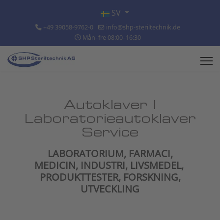
Välj ditt språk
SV
+49 39058-9762-0
info@shp-steriltechnik.de
Mån–fre 08:00–16:30
Autoklaver |
Laboratorieautoklaver
Service
LABORATORIUM, FARMACI,
MEDICIN, INDUSTRI, LIVSMEDEL,
PRODUKTTESTER, FORSKNING,
UTVECKLING