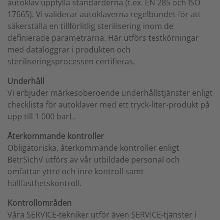
autoklav uppfylla standarderna (t.ex. EN 285 och ISO
17665). Vi validerar autoklaverna regelbundet för att
säkerställa en tillförlitlig sterilisering inom de
definierade parametrarna. Här utförs testkörningar
med dataloggrar i produkten och
steriliseringsprocessen certifieras.
Underhåll
Vi erbjuder märkesoberoende underhållstjänster enligt
checklista för autoklaver med ett tryck-liter-produkt på
upp till 1 000 barL.
Återkommande kontroller
Obligatoriska, återkommande kontroller enligt
BetrSichV utförs av vår utbildade personal och
omfattar yttre och inre kontroll samt
hållfasthetskontroll.
Kontrollområden
Våra SERVICE-tekniker utför även SERVICE-tjänster i