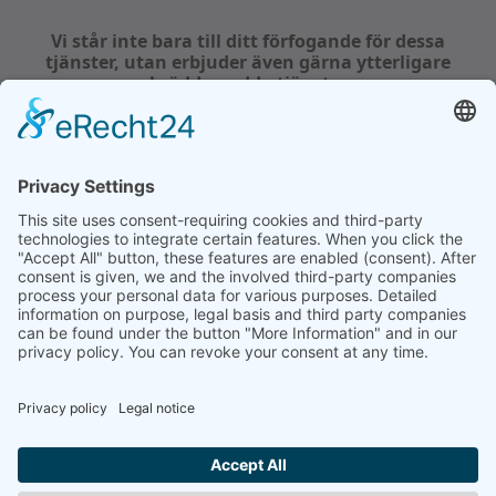
Vi står inte bara till ditt förfogande för dessa
tjänster, utan erbjuder även gärna ytterligare
skräddarsydda tjänster.
Tveka inte att kontakta oss för att få veta mer om
vårt omfattande utbud:
Tel.: +49 39058 97 62-0
E-post:
service@shp-steriltechnik.de
Välj ditt språk
Impressum
|
Integritetspolicy
|
Allmänna affärsvillkor
|
Kontakt