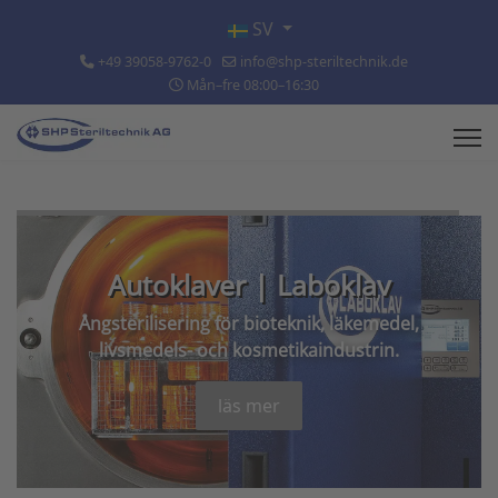
Välj ditt språk
SV
+49 39058-9762-0
info@shp-steriltechnik.de
Mån–fre 08:00–16:30
Autoklaver | Laboklav
Ångsterilisering för bioteknik, läkemedel,
livsmedels- och kosmetikaindustrin.
läs mer