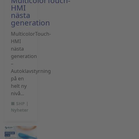
MulticolorTouch-
HMI
nästa
generation
MulticolorTouch-
HMI
nästa
generation
–
Autoklavstyrning
på en
helt ny
nivå...
■ SHP |
Nyheter