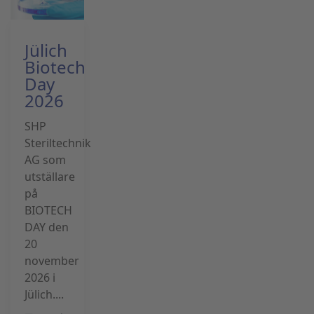
Jülich
Biotech
Day
2026
SHP
Steriltechnik
AG som
utställare
på
BIOTECH
DAY den
20
november
2026 i
Jülich....