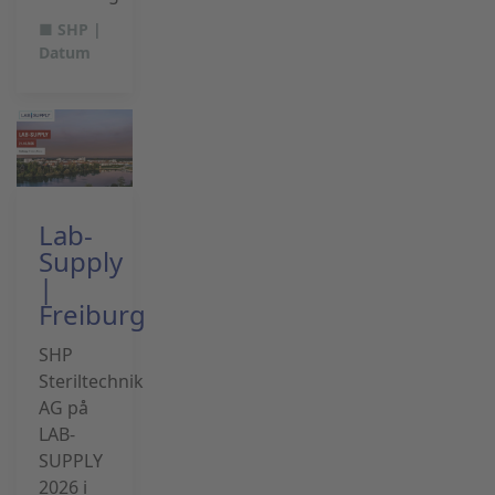
■ SHP |
Datum
Lab-
Supply
|
Freiburg
SHP
Steriltechnik
AG på
LAB-
SUPPLY
2026 i