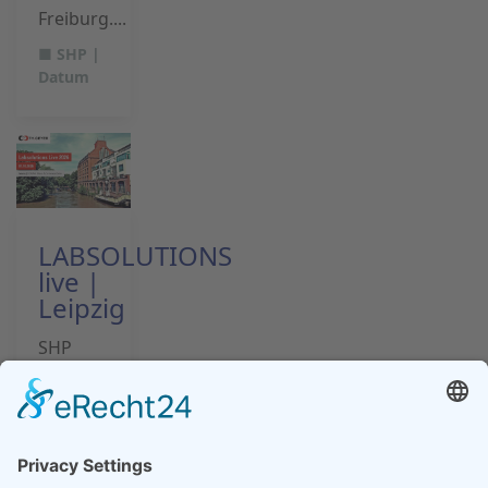
Freiburg....
■ SHP |
Datum
LABSOLUTIONS
live |
Leipzig
SHP
Steriltechnik
AG på
LABSOLUTIONS
live
2026 i