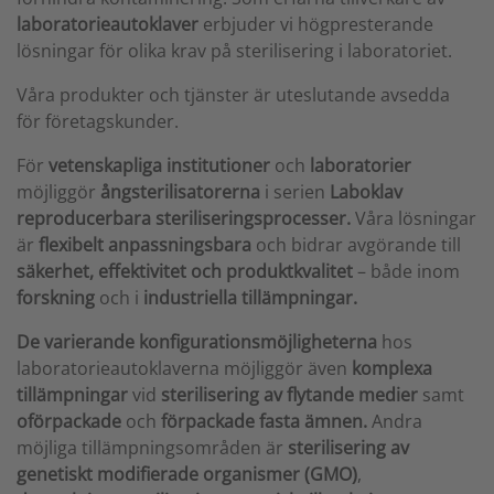
laboratorieautoklaver
erbjuder vi högpresterande
lösningar för olika krav på sterilisering i laboratoriet.
Våra produkter och tjänster är uteslutande avsedda
för företagskunder.
För
vetenskapliga institutioner
och
laboratorier
möjliggör
ångsterilisatorerna
i serien
Laboklav
reproducerbara steriliseringsprocesser.
Våra lösningar
är
flexibelt anpassningsbara
och bidrar avgörande till
säkerhet, effektivitet och produktkvalitet
– både inom
forskning
och i
industriella tillämpningar.
De varierande konfigurationsmöjligheterna
hos
laboratorieautoklaverna möjliggör även
komplexa
tillämpningar
vid
sterilisering av flytande medier
samt
oförpackade
och
förpackade
fasta ämnen.
Andra
möjliga tillämpningsområden är
sterilisering av
genetiskt modifierade organismer (GMO)
,