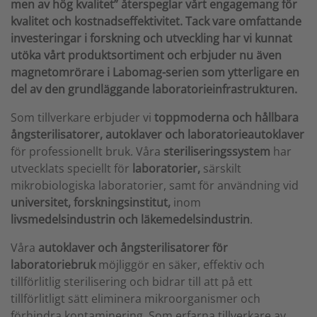
men av hög kvalitet” återspeglar vårt engagemang för
kvalitet och kostnadseffektivitet. Tack vare omfattande
investeringar i forskning och utveckling har vi kunnat
utöka vårt produktsortiment och erbjuder nu även
magnetomrörare i Labomag-serien som ytterligare en
del av den grundläggande laboratorieinfrastrukturen.
Som tillverkare erbjuder vi
toppmoderna och hållbara
ångsterilisatorer,
autoklaver och laboratorieautoklaver
för professionellt bruk. Våra
steriliseringssystem
har
utvecklats speciellt för
laboratorier,
särskilt
mikrobiologiska laboratorier, samt för användning vid
universitet, forskningsinstitut,
inom
livsmedelsindustrin och läkemedelsindustrin
.
Våra
autoklaver och ångsterilisatorer
för
laboratoriebruk
möjliggör en säker, effektiv och
tillförlitlig sterilisering och bidrar till att på ett
tillförlitligt sätt eliminera mikroorganismer och
förhindra kontaminering. Som erfarna tillverkare av