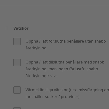
det inte finns något produkt tillgäng
det inte finns något produkt tillgäng
det inte finns något produkt tillgäng
uppgifter
. En medarbetare kommer att kontakta dig.
Vätskor
Öppna / lätt förslutna behållare utan snabb
återkylning
Öppna / lätt tillslutna behållare med snabb
återkylning, men ingen förlustfri snabb
återkylning krävs
Värmekänsliga vätskor (t.ex. missfärgning o
innehåller socker / proteiner)