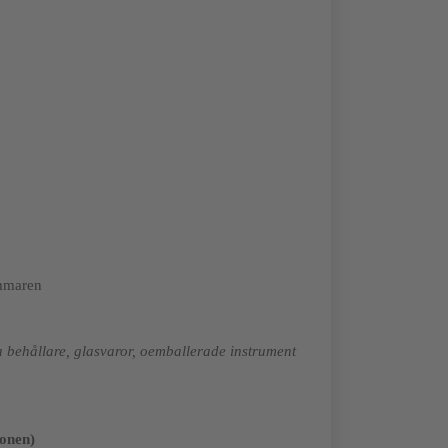
ammaren
tna behållare, glasvaror, oemballerade instrument
ionen)