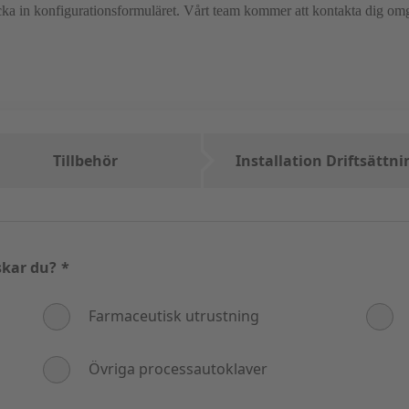
kicka in konfigurationsformuläret. Vårt team kommer att kontakta dig o
Tillbehör
Installation Driftsättni
skar du?
*
Farmaceutisk utrustning
Övriga processautoklaver