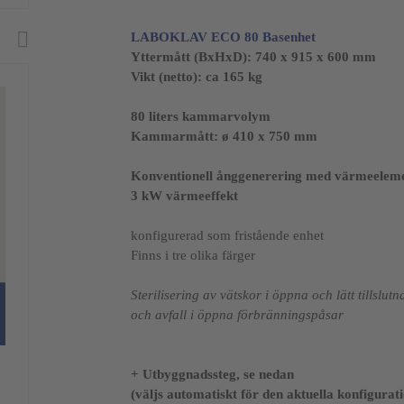
LABOKLAV ECO 80
Basenhet
Yttermått (BxHxD):
740 x 915 x 600 mm
Vikt (netto): ca 165 kg
80 liters kammarvolym
Kammarmått:
ø 410 x 750 mm
Konventionell ånggenerering med värmeelem
3 kW värmeeffekt
konfigurerad som fristående enhet
Finns i tre olika färger
Sterilisering av vätskor i öppna och lätt tillslu
och avfall i öppna förbränningspåsar
+ Utbyggnadssteg, se nedan
(väljs automatiskt för den aktuella konfigurat