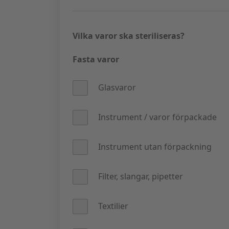
Observera att 
Observera att 
Observera att 
Klicka på
"Nästa"
och ange sedan dina
kontakt
Vilka varor ska steriliseras?
Fasta varor
Glasvaror
Instrument / varor förpackade
Instrument utan förpackning
Filter, slangar, pipetter
Textilier