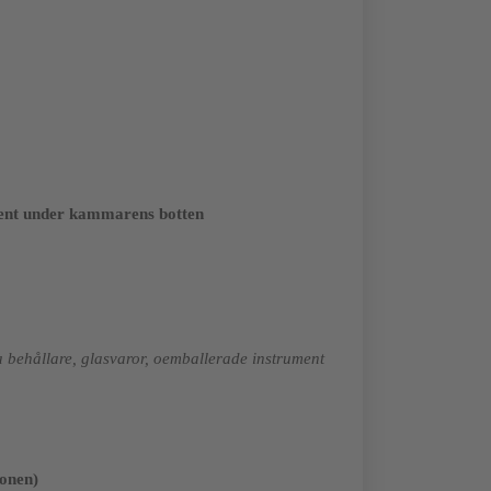
ent under kammarens botten
tna behållare, glasvaror, oemballerade instrument
ionen)