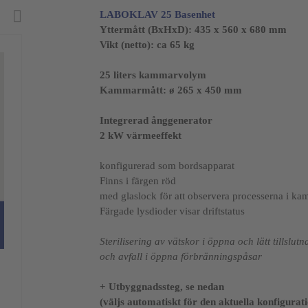
LABOKLAV 25 Basenhet
Yttermått (BxHxD):
435 x 560 x 680 mm
Vikt (netto): ca 65 kg
25 liters kammarvolym
Kammarmått: ø
265 x 450 mm
Integrerad ånggenerator
2 kW värmeeffekt
konfigurerad som bordsapparat
Finns i färgen röd
med glaslock för att observera processerna i k
Färgade lysdioder visar driftstatus
Sterilisering av vätskor i öppna och lätt tillslu
och avfall i öppna förbränningspåsar
+ Utbyggnadssteg, se nedan
(väljs automatiskt för den aktuella konfigurat