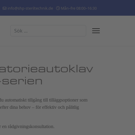
info@shp-steriltechnik.de
Mån–fre 08:00–16:30
Sök
ratorieautoklav
-serien
u automatiskt tillgång till tilläggsoptioner som
fter dina behov – för effektiv och pålitlig
er en rådgivningskonsultation.