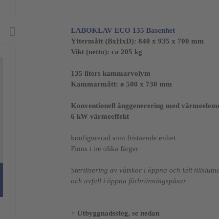
LABOKLAV ECO 135
Basenhet
Yttermått (BxHxD):
840 x 935 x 700 mm
Vikt (netto): ca 205 kg
135 liters kammarvolym
Kammarmått:
ø 500 x 730 mm
Konventionell ånggenerering med värmeelem
6 kW värmeeffekt
konfigurerad som fristående enhet
Finns i tre olika färger
Sterilisering av vätskor i öppna och lätt tillslu
och avfall i öppna förbränningspåsar
+ Utbyggnadssteg, se nedan