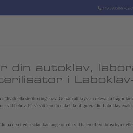
+49 39058-9762-0
r din autoklav, labo
sterilisator i Laboklav
individuella steriliseringskrav. Genom att kryssa i relevanta frågor får d
oner vid behov. På så sätt kan du enkelt konfigurera din Laboklav exakt e
n du på den tredje sidan kan ange om du vill ha en offert, broschyrer ell