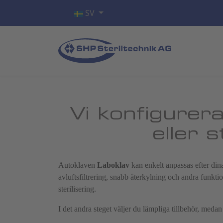
Välj ditt språk
SV
Vi konfigurera
eller 
Autoklaven
Laboklav
kan enkelt anpassas efter dina 
avluftsfiltrering, snabb återkylning och andra funkti
sterilisering.
I det andra steget väljer du lämpliga tillbehör, meda