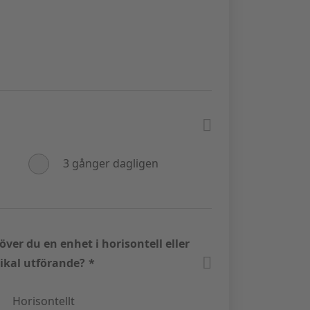
llval
llvalen
3 gånger dagligen
ver du en enhet i horisontell eller
tikal utförande?
*
Horisontellt