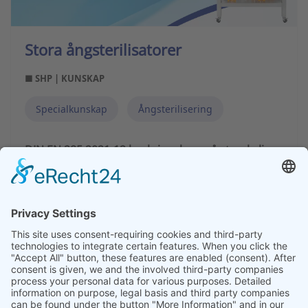
Stora ångsterilisatorer
■ SHP | KUNSKAP
Specialkunskap
Ångsterilisering
DIN EN 285:2021-12 beskriver krav på storskaliga
ångsterilisatorer avsedda för användning inom
hälso- och sjukvården samt vid tillverkning av
medicintekniska produkter.
fortsätt läsa
1
2