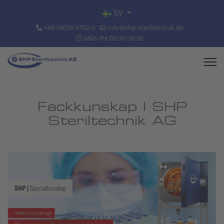
Välj ditt språk
SV
+49 39058-9762-0
info@shp-steriltechnik.de
Mån–fre 08:00–16:30
Fackkunskap | SHP
Steriltechnik AG