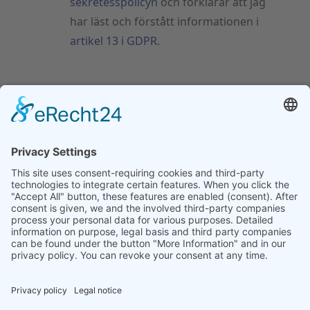
sekretesspolicyn
och förklarar att jag
har läst och förstått informationen i
artikel 13 i GDPR
.
Skicka meddelande
Välj ditt språk