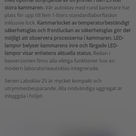
med optimal utnyttjande av utrymmet i den 25 liter
stora kammaren.
Vår autoklav med rund kammare har
plats för upp till fem 1-liters standardlaborflaskor
inklusive lock.
Kammarlocket av temperaturbeständigt
säkerhetsglas och frontluckan av säkerhetsglas gör det
möjligt att observera processerna i kammaren. LED-
lampor belyser kammarens inre och färgade LED-
lampor visar enhetens aktuella status.
Redan i
basversionen finns alla viktiga funktioner hos en
modern laboratorieautoklav integrerade.
Serien Laboklav 25 är mycket kompakt och
utrymmesbesparande. Alla nödvändiga aggregat är
inbyggda i höljet.