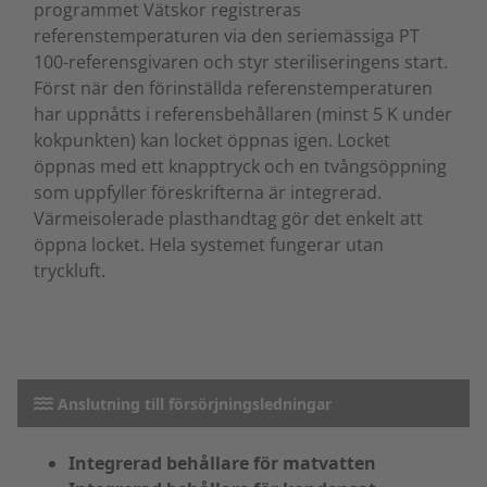
programmet Vätskor registreras
referenstemperaturen via den seriemässiga PT
100-referensgivaren och styr steriliseringens start.
Först när den förinställda referenstemperaturen
har uppnåtts i referensbehållaren (minst 5 K under
kokpunkten) kan locket öppnas igen. Locket
öppnas med ett knapptryck och en tvångsöppning
som uppfyller föreskrifterna är integrerad.
Värmeisolerade plasthandtag gör det enkelt att
öppna locket. Hela systemet fungerar utan
tryckluft.
Anslutning till försörjningsledningar
Integrerad behållare för matvatten