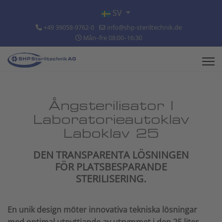
Välj ditt språk
SV
+49 39058-9762-0
info@shp-steriltechnik.de
Mån–fre 08:00–16:30
Ångsterilisator |
Laboratorieautoklav
Laboklav 25
DEN TRANSPARENTA LÖSNINGEN
FÖR PLATSBESPARANDE
STERILISERING.
En unik design möter innovativa tekniska lösningar