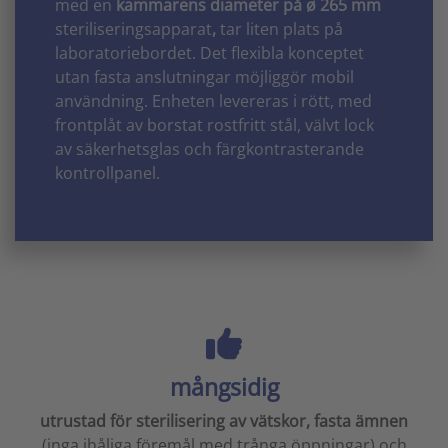
med en
kammarens diameter på ø 265 mm
steriliseringsapparat
,
tar liten plats på
laboratoriebordet. Det flexibla konceptet
utan fasta anslutningar möjliggör mobil
användning. Enheten levereras i rött, med
frontplåt av borstat rostfritt stål, välvt lock
av säkerhetsglas och färgkontrasterande
kontrollpanel.
mångsidig
utrustad för sterilisering av vätskor, fasta ämnen
(inga ihåliga föremål med trånga öppningar) och