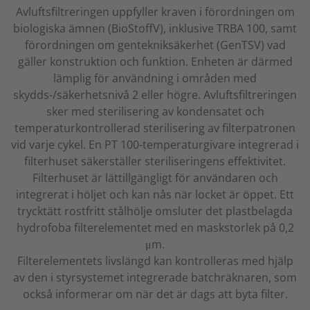
Avluftsfiltreringen uppfyller kraven i förordningen om
biologiska ämnen (BioStoffV), inklusive TRBA 100, samt
förordningen om gentekniksäkerhet (GenTSV) vad
gäller konstruktion och funktion. Enheten är därmed
lämplig för användning i områden med
skydds-/säkerhetsnivå 2 eller högre. Avluftsfiltreringen
sker med sterilisering av kondensatet och
temperaturkontrollerad sterilisering av filterpatronen
vid varje cykel. En PT 100-temperaturgivare integrerad i
filterhuset säkerställer steriliseringens effektivitet.
Filterhuset är lättillgängligt för användaren och
integrerat i höljet och kan nås när locket är öppet. Ett
trycktätt rostfritt stålhölje omsluter det plastbelagda
hydrofoba filterelementet med en maskstorlek på 0,2
μm.
Filterelementets livslängd kan kontrolleras med hjälp
av den i styrsystemet integrerade batchräknaren, som
också informerar om när det är dags att byta filter.