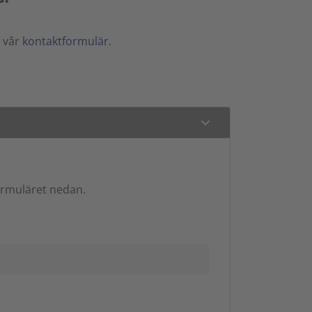
a vår
kontaktformulär
.
formuläret nedan.