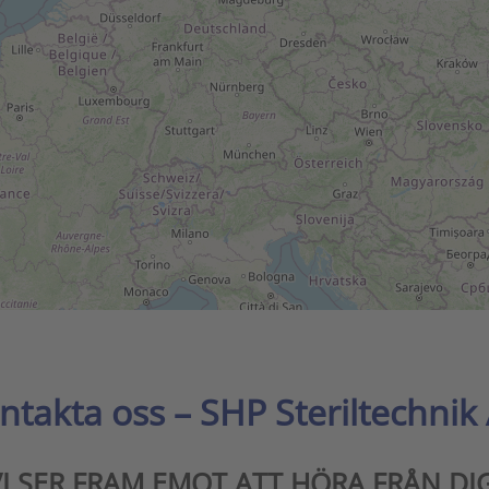
ntakta oss – SHP Steriltechnik
VI SER FRAM EMOT ATT HÖRA FRÅN DIG