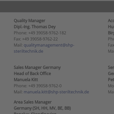
Quality Manager
Ac
Dipl.-Ing. Thomas Dey
Hu
Phone: +49 39058-9762-182
Bir
Fax: +49 39058-9762-22
Ph
Mail:
qualitymanagement@shp-
Fax
steriltechnik.de
Mai
Sales Manager Germany
Se
Head of Back Office
Ger
Manuela Kitt
Pet
Phone: +49 39058-9762-0
Mob
Mail:
manuela.kitt@shp-steriltechnik.de
Mai
Area Sales Manager
Germany (
SH, HH, MV, BE, BB)