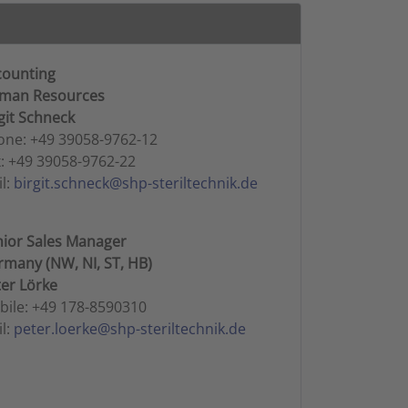
counting
man Resources
git Schneck
one: +49 39058-9762-12
: +49 39058-9762-22
l:
birgit.schneck@shp-steriltechnik.de
nior Sales Manager
many (NW, NI, ST, HB)
er Lörke
ile: +49 178-8590310
l:
peter.loerke@shp-steriltechnik.de