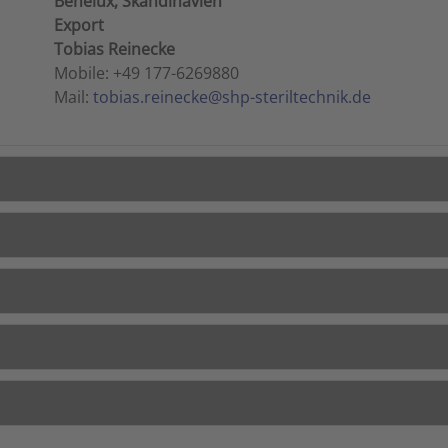
Benelux, Skandinavien
Export
Tobias Reinecke
Mobile: +49 177-6269880
Mail:
tobias.reinecke@shp-steriltechnik.de