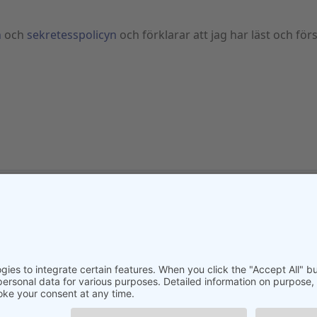
n
och
sekretesspolicyn
och förklarar att jag har läst och för
Impressum
|
Integritetspolicy
|
Allmänna affärsvillkor
|
Kontakt
© 2025 SHP Steriltechnik | Alla rättigheter förbehållna.