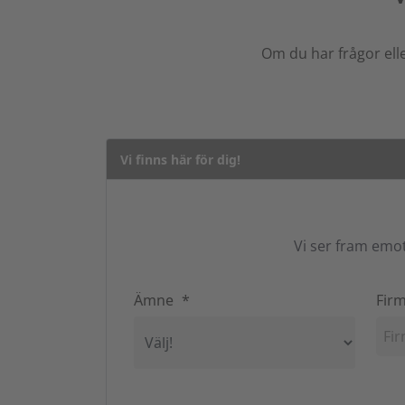
Om du har frågor ell
Vi finns här för dig!
Vi ser fram emot
Ämne
*
Fir