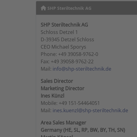
SHP Steriltechnik AG
SHP Steriltechnik AG
Schloss Detzel 1
D-39345 Detzel Schloss
CEO Michael Sporys
Phone: +49 39058-9762-0
Fax: +49 39058-9762-22
Mail:
info@shp-steriltechnik.de
Sales Director
Marketing Director
Ines Künzl
Mobile: +49 151-54464051
Mail:
ines.kuenzl@shp-steriltechnik.de
Area Sales Manager
Germany (HE, SL, RP, BW, BY, TH, SN)