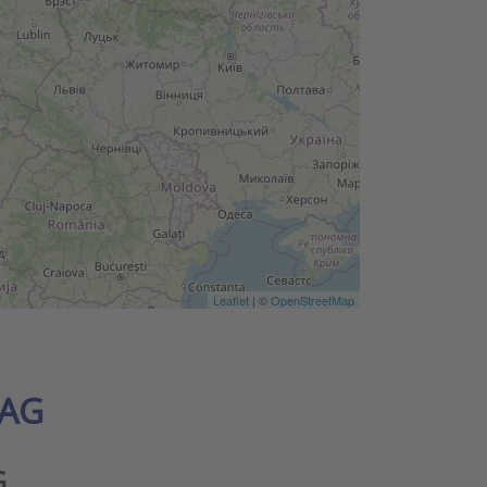
Leaflet
| ©
OpenStreetMap
 AG
.