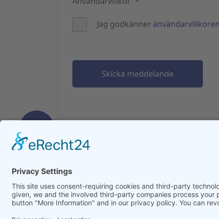
Användarvillkor
*
Jag godkänner
användarvillkore
Skicka meddelande
Välj ditt språk