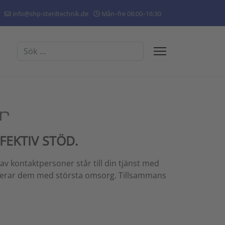
info@shp-steriltechnik.de
Mån–fre 08:00–16:30
Sök
r
FEKTIV STÖD.
av kontaktpersoner står till din tjänst med
anterar dem med största omsorg. Tillsammans