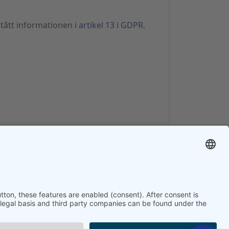
stått informationen i
artikel 13 i GDPR
.