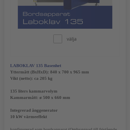
välja
LABOKLAV 135
Basenhet
Yttermått (BxHxD):
840 x 700 x 965 mm
Vikt (netto): ca 205 kg
135 liters kammarvolym
Kammarmått: ø 500 x 660 mm
Integrerad ånggenerator
10 kW värmeeffekt
konfigurerad som bordsapparat (Ombyggnad till fristående