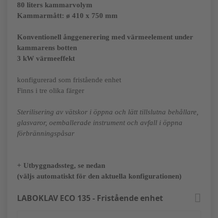
80 liters kammarvolym
Kammarmått:
ø 410 x 750 mm
Konventionell ånggenerering med värmeelement under
kammarens botten
3 kW värmeeffekt
konfigurerad som fristående enhet
Finns i tre olika färger
Sterilisering av vätskor i öppna och lätt tillslutna behållare,
glasvaror, oemballerade instrument och avfall i öppna
förbränningspåsar
+ Utbyggnadssteg, se nedan
(väljs automatiskt för den aktuella konfigurationen)
LABOKLAV ECO 135 - Fristående enhet