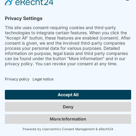
välja
LABOKLAV 135
Basenhet
Yttermått (BxHxD)
: 840 x 965 x 700 mm
Vikt (netto): ca 205 kg
135 liters kammarvolym
Kammarmått: ø 500 x 660 mm