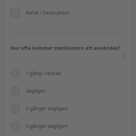
cykeltiderna – tillval M
stödtryck S
stödtryck S och fläkt L
(tillvalen väljs automatiskt).
(tillvalen väljs automatiskt).
(tillvalet väljs automatiskt).
Avfall / Destruktion
Hur ofta kommer sterilisatorn att användas?
1 gång i veckan
dagligen
2 gånger dagligen
3 gånger dagligen