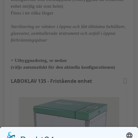
enhet möjlig när som helst)
Finns i tre olika färger
Sterilisering av vätskor i öppna och lätt tillslutna behållare,
glasvaror, oemballerade instrument och avfall i öppna
förbränningspåsar
+ Utbyggnadssteg, se nedan
(väljs automatiskt för den aktuella konfigurationen)
LABOKLAV 135 - Fristående enhet