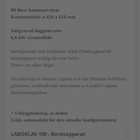
80 liters kammarvolym
Kammarmått: ø 410 x 610 mm
Integrerad ånggenerator
6,6 kW värmeeffekt
konfigurerad som fristående enhet (Ombyggnad till
bordsapparat möjlig när som helst)
Finns i tre olika färger
Sterilisering av vätskor i öppna och lätt tillslutna behållare,
glasvaror, oemballerade instrument och avfall i öppna
förbränningspåsar
+ Utbyggnadssteg, se nedan
(väljs automatiskt för den aktuella konfigurationen)
LABOKLAV 100 - Bordsapparat