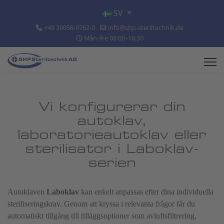
Välj ditt språk
SV
+49 39058-9762-0
info@shp-steriltechnik.de
Mån–fre 08:00–16:30
Vi konfigurerar din
autoklav,
laboratorieautoklav eller
sterilisator i Laboklav-
serien
Autoklaven
Laboklav
kan enkelt anpassas efter dina individuella
steriliseringskrav. Genom att kryssa i relevanta frågor får du
automatiskt tillgång till tilläggsoptioner som avluftsfiltrering,