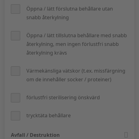
Öppna / lätt förslutna behållare utan
snabb återkylning
Öppna / lätt tillslutna behållare med snabb
återkylning, men ingen förlustfri snabb
återkylning krävs
Värmekänsliga vätskor (t.ex. missfärgning
om de innehåller socker / proteiner)
förlustfri sterilisering önskvärd
trycktäta behållare
Om flytande medier autoklaveras flera gånger om dagen
Om en vätskeförlust på ca 6–12 % under snabbkylningen
För sterilisering av trycktäta förslutna behållare i luft-
Avfall / Destruktion
rekommenderar vi ett snabbt kylsystem för att förkorta
(tillval M)
ångblandning behöver du snabbkylningen M med tillvalen
inte är önskvärt, krävs dessutom tillvalet