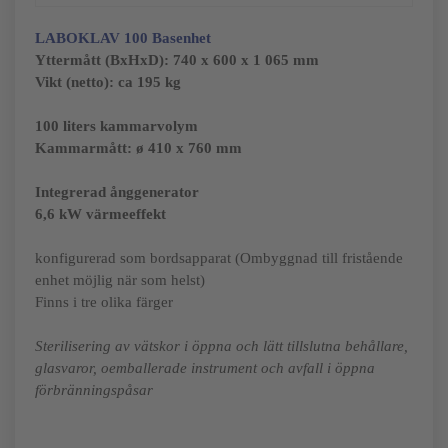
LABOKLAV 100
Basenhet
Yttermått (BxHxD):
740 x 600 x 1 065 mm
Vikt (netto): ca 195 kg
100 liters kammarvolym
Kammarmått: ø 410 x 760 mm
Integrerad ånggenerator
6,6 kW värmeeffekt
konfigurerad som bordsapparat (Ombyggnad till fristående
enhet möjlig när som helst)
Finns i tre olika färger
Sterilisering av vätskor i öppna och lätt tillslutna behållare,
glasvaror, oemballerade instrument och avfall i öppna
förbränningspåsar