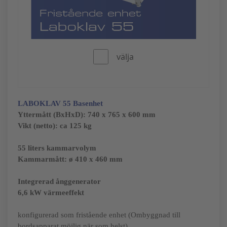
välja
LABOKLAV 55
Basenhet
Yttermått (BxHxD):
740 x 765 x 600 mm
Vikt (netto): ca 125 kg
55 liters kammarvolym
Kammarmått: ø 410 x 460 mm
Integrerad ånggenerator
6,6 kW värmeeffekt
konfigurerad som fristående enhet (Ombyggnad till
bordsapparat möjlig när som helst)