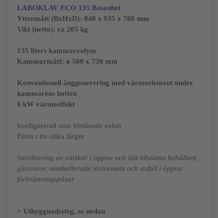
LABOKLAV ECO 135
Basenhet
Yttermått (BxHxD):
840 x 935 x 700 mm
Vikt (netto): ca 205 kg
135 liters kammarvolym
Kammarmått:
ø 500 x 730 mm
Konventionell ånggenerering med värmeelement under
kammarens botten
6 kW värmeeffekt
konfigurerad som fristående enhet
Finns i tre olika färger
Sterilisering av vätskor i öppna och lätt tillslutna behållare,
glasvaror, oemballerade instrument och avfall i öppna
förbränningspåsar
+ Utbyggnadssteg, se nedan