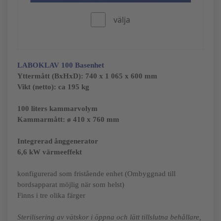
välja
LABOKLAV 100
Basenhet
Yttermått (BxHxD):
740 x 1 065 x 600 mm
Vikt (netto): ca 195 kg
100 liters kammarvolym
Kammarmått: ø 410 x 760 mm
Integrerad ånggenerator
6,6 kW värmeeffekt
konfigurerad som fristående enhet (Ombyggnad till
bordsapparat möjlig när som helst)
Finns i tre olika färger
Sterilisering av vätskor i öppna och lätt tillslutna behållare,