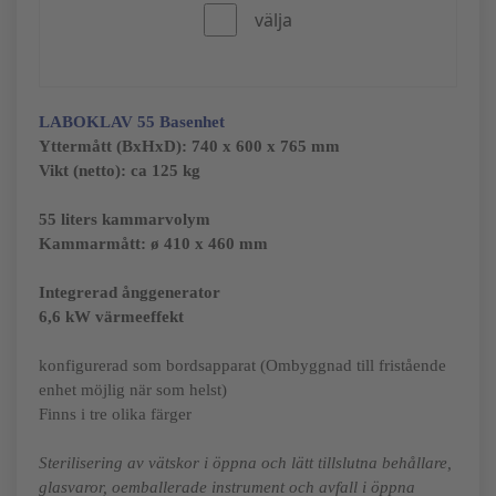
välja
LABOKLAV 55
Basenhet
Yttermått (BxHxD):
740 x 600 x 765 mm
Vikt (netto): ca 125 kg
55 liters kammarvolym
Kammarmått: ø 410 x 460 mm
Integrerad ånggenerator
6,6 kW värmeeffekt
konfigurerad som bordsapparat (Ombyggnad till fristående
enhet möjlig när som helst)
Finns i tre olika färger
Sterilisering av vätskor i öppna och lätt tillslutna behållare,
glasvaror, oemballerade instrument och avfall i öppna