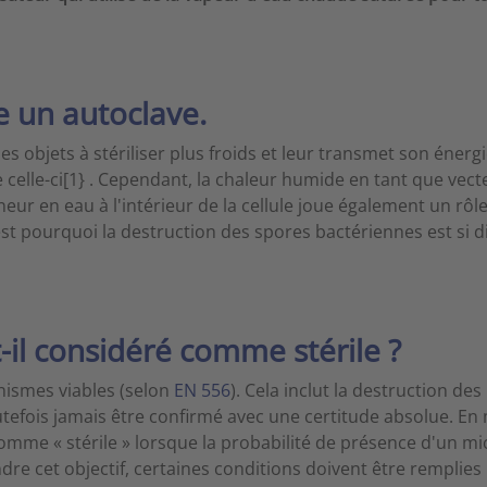
 un autoclave.
 objets à stériliser plus froids et leur transmet son énergi
e celle-ci[1} . Cependant, la chaleur humide en tant que vect
eur en eau à l'intérieur de la cellule joue également un rôle 
est pourquoi la destruction des spores bactériennes est si diff
il considéré comme stérile ?
ganismes viables (selon
EN 556
). Cela inclut la destruction d
utefois jamais être confirmé avec une certitude absolue. En m
mme « stérile » lorsque la probabilité de présence d'un mi
ndre cet objectif, certaines conditions doivent être remplies 