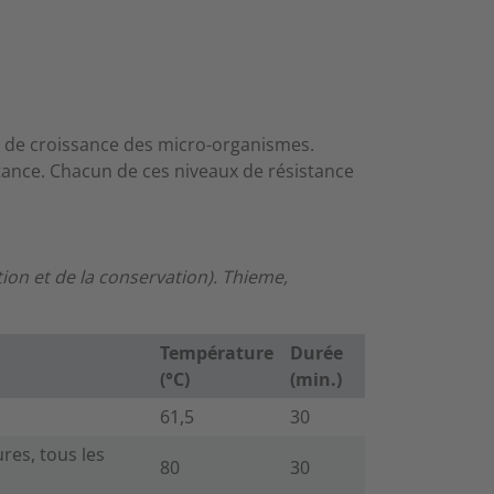
le de croissance des micro-organismes.
stance. Chacun de ces niveaux de résistance
ction et de la conservation). Thieme,
Température
Durée
(°C)
(min.)
61,5
30
res, tous les
80
30