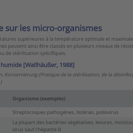
e sur les micro-organismes
mpératures supérieures à la température optimale et maxima
es peuvent ainsi être classés en plusieurs niveaux de rési
u de stérilisation spécifiques.
r humide [Wallhäußer, 1988]
on, Konservierung (Pratique de la stérilisation, de la désinfe
)
Organisme (exemples)
Streptocoques pathogènes, listérias, poliovirus
La plupart des bactéries végétatives, levures, moisissu
virus sauf l'hépatite B