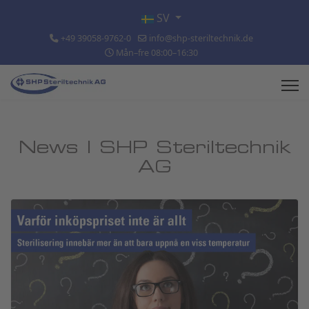
Välj ditt språk
SV
+49 39058-9762-0
info@shp-steriltechnik.de
Mån–fre 08:00–16:30
News | SHP Steriltechnik
AG