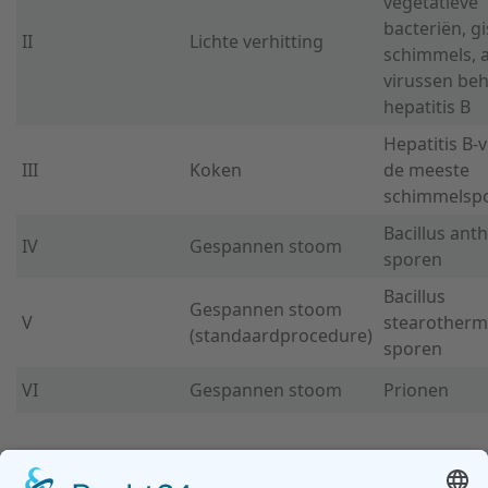
vegetatieve
bacteriën, gi
II
Lichte verhitting
schimmels, a
virussen beh
hepatitis B
Hepatitis B-v
III
Koken
de meeste
schimmelsp
Bacillus anth
IV
Gespannen stoom
sporen
Bacillus
Gespannen stoom
V
stearotherm
(standaardprocedure)
sporen
VI
Gespannen stoom
Prionen
[1] Een andere manier om micro-organismen door hitte te doden is