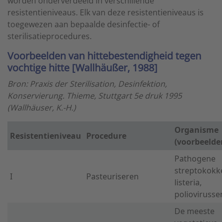
worden onderverdeeld in verschillende
resistentieniveaus. Elk van deze resistentieniveaus is
toegewezen aan bepaalde desinfectie- of
sterilisatieprocedures.
Voorbeelden van hittebestendigheid tegen
vochtige hitte [Wallhäußer, 1988]
Bron: Praxis der Sterilisation, Desinfektion,
Konservierung. Thieme, Stuttgart 5e druk 1995
(Wallhäuser, K.-H.)
Organisme
Resistentieniveau
Procedure
(voorbeelde
Pathogene
streptokokk
I
Pasteuriseren
listeria,
poliovirusse
De meeste