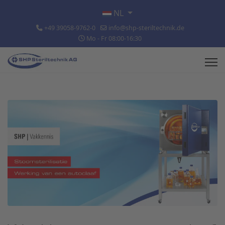
Selecteer de taal
NL
+49 39058-9762-0
info@shp-steriltechnik.de
Mo - Fr 08:00-16:30