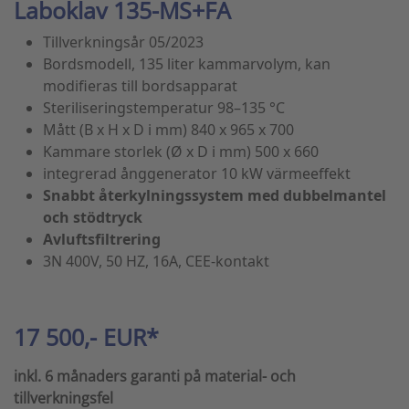
Laboklav 135-MS+FA
Tillverkningsår 05/2023
Bordsmodell, 135 liter kammarvolym, kan
modifieras till bordsapparat
Steriliseringstemperatur 98–135 °C
Mått (B x H x D i mm) 840 x 965 x 700
Kammare storlek (Ø x D i mm) 500 x 660
integrerad ånggenerator 10 kW värmeeffekt
Snabbt återkylningssystem med dubbelmantel
och stödtryck
Avluftsfiltrering
3N 400V, 50 HZ, 16A, CEE-kontakt
17 500,- EUR*
inkl. 6 månaders garanti på material- och
tillverkningsfel