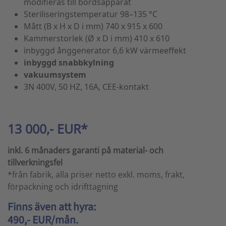
modifieras till bordsapparat
Steriliseringstemperatur 98–135 °C
Mått (B x H x D i mm) 740 x 915 x 600
Kammerstorlek (Ø x D i mm) 410 x 610
inbyggd ånggenerator 6,6 kW värmeeffekt
inbyggd snabbkylning
vakuumsystem
3N 400V, 50 HZ, 16A, CEE-kontakt
13 000,- EUR*
inkl. 6 månaders garanti på material- och
tillverkningsfel
*från fabrik, alla priser netto exkl. moms, frakt,
förpackning och idrifttagning
Finns även att hyra:
490,- EUR/mån.