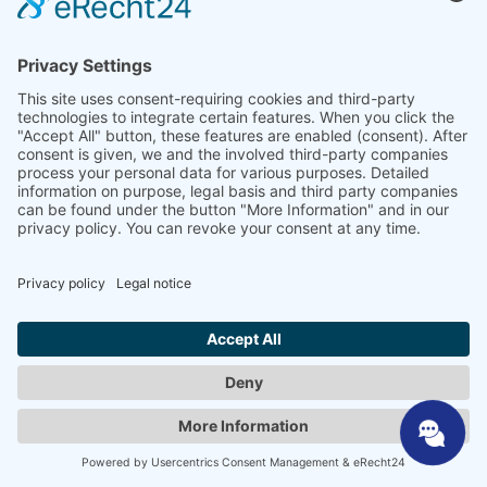
Har du några frågor eller är du intresserad av våra
begagnade maskiner?
Vi ser fram emot ditt samtal på
+49 39058 97
62-0
eller använd helt enkelt formuläret
nedan.
Ämne
*
Firma
*