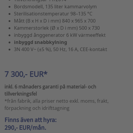
Bordsmodell, 135 liter kammarvolym
Sterilisationstemperatur 98–135 °C
Mått (B x H x D i mm) 840 x 965 x 700
Kammerstorlek (Ø x D i mm) 500 x 730
inbyggd ånggenerator 6 kW värmeeffekt
inbyggd snabbkylning
3N 400 V~ (±5 %), 50 Hz, 16 A, CEE-kontakt
7 300,- EUR*
inkl. 6 månaders garanti på material- och
tillverkningsfel
*från fabrik, alla priser netto exkl. moms, frakt,
förpackning och idrifttagning
Finns även att hyra:
290,- EUR/mån.