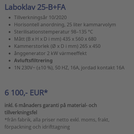
Laboklav 25-B+FA
Tillverkningsår 10/2020
Horisontell anordning, 25 liter kammarvolym
Sterilisationstemperatur 98–135 °C
Mått (B x H x D i mm) 435 x 560 x 680
Kammerstorlek (Ø x D i mm) 265 x 450
ånggenerator 2 kW värmeeffekt
Avluftsfiltrering
1N 230V~ (±10 %), 50 HZ, 16A, jordad kontakt 16A
6 100,- EUR*
inkl. 6 månaders garanti på material- och
tillverkningsfel
*från fabrik, alla priser netto exkl. moms, frakt,
förpackning och idrifttagning