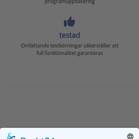
programuppdatering
testad
Omfattande testkörningar säkerställer att
full funktionalitet garanteras