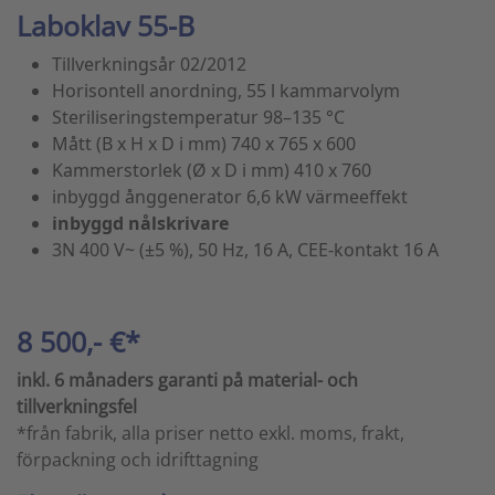
Laboklav 55-B
Tillverkningsår 02/2012
Horisontell anordning, 55 l kammarvolym
Steriliseringstemperatur 98–135 °C
Mått (B x H x D i mm) 740 x 765 x 600
Kammerstorlek (Ø x D i mm) 410 x 760
inbyggd ånggenerator 6,6 kW värmeeffekt
inbyggd nålskrivare
3N 400 V~ (±5 %), 50 Hz, 16 A, CEE-kontakt 16 A
8 500,- €*
inkl. 6 månaders garanti på material- och
tillverkningsfel
*från fabrik, alla priser netto exkl. moms, frakt,
förpackning och idrifttagning