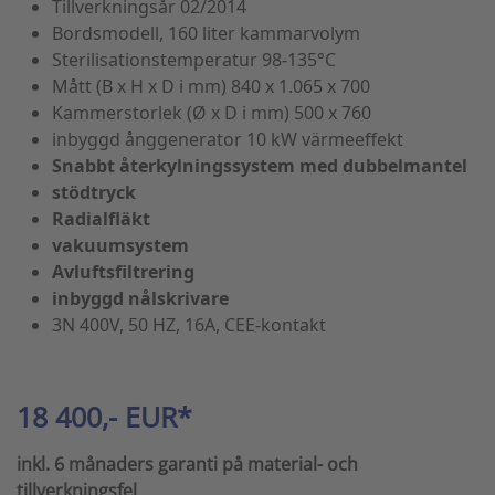
Tillverkningsår 02/2014
Bordsmodell, 160 liter kammarvolym
Sterilisationstemperatur 98-135°C
Mått (B x H x D i mm) 840 x 1.065 x 700
Kammerstorlek (Ø x D i mm) 500 x 760
inbyggd ånggenerator 10 kW värmeeffekt
Snabbt återkylningssystem med dubbelmantel
stödtryck
Radialfläkt
vakuumsystem
Avluftsfiltrering
inbyggd nålskrivare
3N 400V, 50 HZ, 16A, CEE-kontakt
18 400,- EUR*
inkl. 6 månaders garanti på material- och
tillverkningsfel