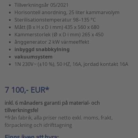
Tillverkningsår 05/2021
Horisontell anordning, 25 liter kammarvolym
Sterilisationstemperatur 98–135 °C
Mått (B x H x D i mm) 435 x 560 x 680
Kammerstorlek (Ø x D i mm) 265 x 450
ånggenerator 2 kW värmeeffekt
inbyggd snabbkylning
vakuumsystem
1N 230V~ (±10 %), 50 HZ, 16A, jordad kontakt 16A
7 100,- EUR*
inkl. 6 månaders garanti på material- och
tillverkningsfel
*från fabrik, alla priser netto exkl. moms, frakt,
förpackning och idrifttagning
Finns även att hyra: