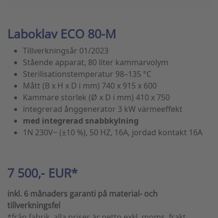
Laboklav ECO 80-M
Tillverkningsår 01/2023
Stående apparat, 80 liter kammarvolym
Sterilisationstemperatur 98–135 °C
Mått (B x H x D i mm) 740 x 915 x 600
Kammare storlek (Ø x D i mm) 410 x 750
integrerad ånggenerator 3 kW värmeeffekt
med integrerad snabbkylning
1N 230V~ (±10 %), 50 HZ, 16A, jordad kontakt 16A
7 500,- EUR*
inkl. 6 månaders garanti på material- och
tillverkningsfel
*från fabrik, alla priser är netto exkl. moms, frakt,