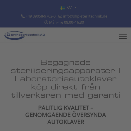
Välj ditt språk
SV
+49 39058-9762-0
info@shp-steriltechnik.de
Mån–fre 08:00–16:30
Begagnade
steriliseringsapparater |
Laboratorieautoklaver
köp direkt från
tillverkaren med garanti
PÅLITLIG KVALITET –
GENOMGÅENDE ÖVERSYNDA
AUTOKLAVER