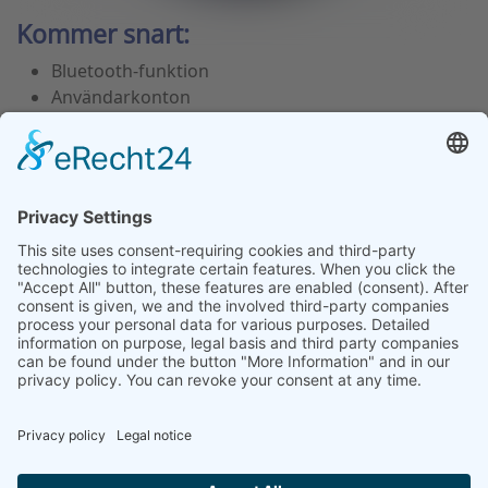
Kommer snart:
Bluetooth-funktion
Användarkonton
PDF-generering med kommentarer
Automatisk ”spolning” av vattenkvalitetssensorn
(efter långa perioder av inaktivitet)
Utökning av språk
Revisionsspår
Fjärrunderhåll
Larmfunktion
Välj ditt språk