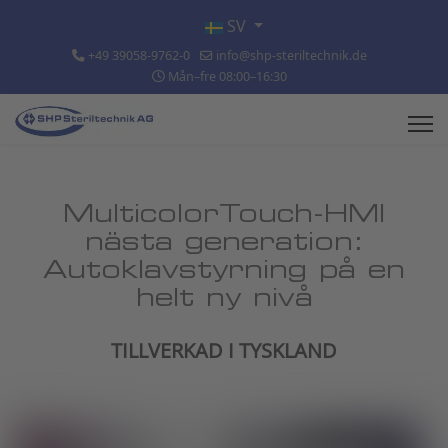
Välj ditt språk
SV
+49 39058-9762-0
info@shp-steriltechnik.de
Mån–fre 08:00–16:30
MulticolorTouch-HMI
nästa generation:
Autoklavstyrning på en
helt ny nivå
TILLVERKAD I TYSKLAND