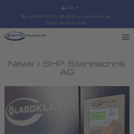
Välj ditt språk
SV
+49 39058-9762-0
info@shp-steriltechnik.de
Mån–fre 08:00–16:30
News | SHP Steriltechnik
AG