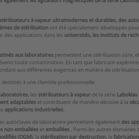
également les agitateurs magnétiques de la série Labomag
stérilisateurs à vapeur ultramodernes et durables,
des auto
èmes de stérilisation
ont été spécialement développés pour
ur des applications dans les
universités, les instituts de rec
stinés aux laboratoires
permettent une stérilisation sûre, ef
évenir toute contamination. En tant que fabricant expérime
dant aux différentes exigences en matière de stérilisation
destinés à une clientèle professionnelle.
laboratoires
, les
stérilisateurs à vapeur
de la série
Laboklav
ment adaptables
et contribuent de manière décisive à la
sécu
es
applications industrielles.
es autoclaves de laboratoire permettent également
des app
es non emballées
et
emballées
.
Parmi les autres domaines d’
modifiés (OGM)
, la
stérilisation par destruction,
la
fabricatio