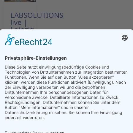
LABSOLUTIONS
live |
Leipzig
SHP
Steriltechnik
AG auf
der
LABSOLUTIONS
live
2026 in
Leipzig....
■ SHP |
Termine