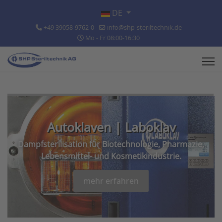
Sprache auswählen
DE
+49 39058-9762-0
info@shp-steriltechnik.de
Mo - Fr 08:00-16:30
Autoklaven | Laboklav
Dampfsterilisation für Biotechnologie, Pharmazie,
Lebensmittel- und Kosmetikindustrie.
mehr erfahren