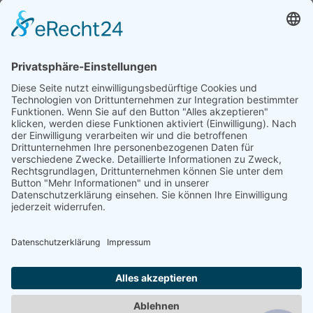
Bericht verzenden
Selecteer de taal
Colofon
|
Gegevensbescherming
|
Algemene
voorwaarden
|
Contact