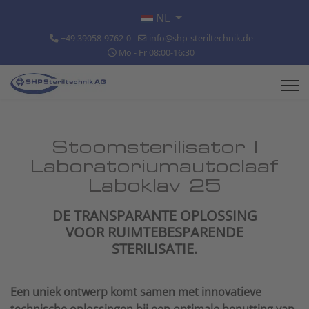
Selecteer de taal
NL
+49 39058-9762-0
info@shp-steriltechnik.de
Mo - Fr 08:00-16:30
Stoomsterilisator |
Laboratoriumautoclaaf
Laboklav 25
DE TRANSPARANTE OPLOSSING
VOOR RUIMTEBESPARENDE
STERILISATIE.
Een uniek ontwerp komt samen met innovatieve