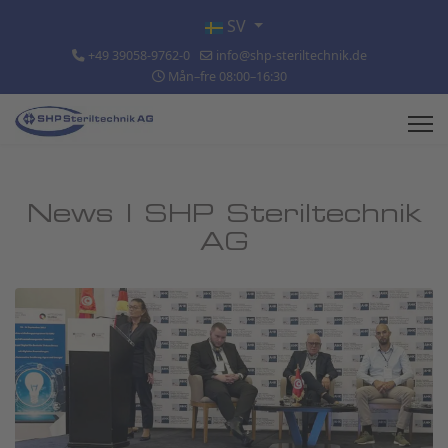
Välj ditt språk
SV
+49 39058-9762-0
info@shp-steriltechnik.de
Mån–fre 08:00–16:30
News | SHP Steriltechnik
AG