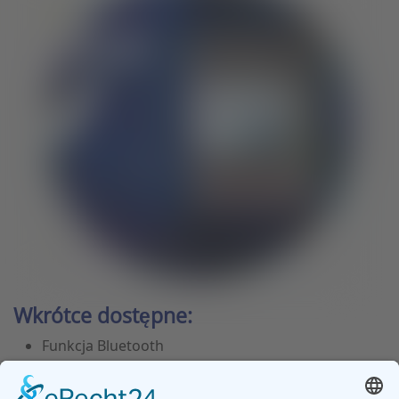
Wkrótce dostępne:
Funkcja Bluetooth
Konta użytkowników
Generowanie plików PDF z adnotacjami