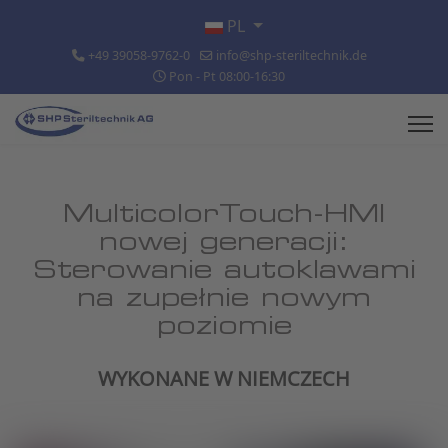
Wybierz swój język
PL
+49 39058-9762-0
info@shp-steriltechnik.de
Pon - Pt 08:00-16:30
MulticolorTouch-HMI
nowej generacji:
Sterowanie autoklawami
na zupełnie nowym
poziomie
WYKONANE W NIEMCZECH