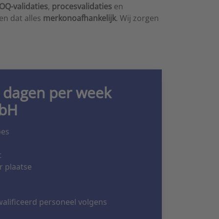
OQ-validaties
,
procesvalidaties
en
en dat alles
merkonoafhankelijk
. Wij zorgen
7 dagen per week
mbH
pes
t
r plaatse
lificeerd personeel volgens