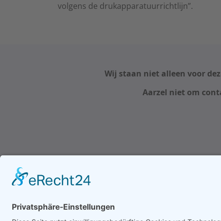
volgens de drukapparatuurrichtlijn”.
Wij staan niet alleen voor d
Aarzel niet om cont
Selecteer de taal