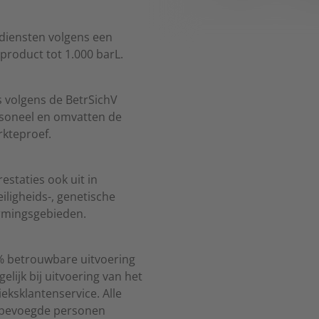
diensten volgens een
product tot 1.000 barL.
 volgens de BetrSichV
soneel en omvatten de
rkteproef.
staties ook uit in
iligheids-, genetische
ermingsgebieden.
% betrouwbare uitvoering
elijk bij uitvoering van het
ksklantenservice. Alle
 “bevoegde personen