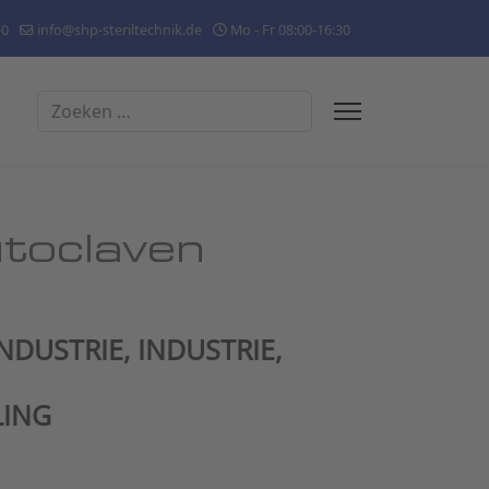
-0
info@shp-steriltechnik.de
Mo - Fr 08:00-16:30
Zoeken
toclaven
DUSTRIE, INDUSTRIE,
LING