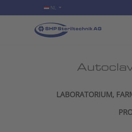
Selecteer de taal
NL
Autocla
LABORATORIUM, FARM
PRO