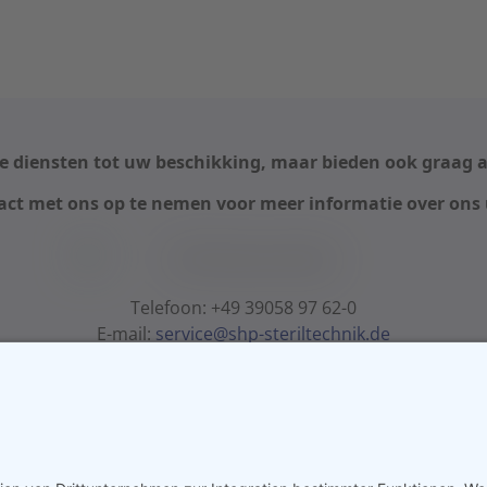
eze diensten tot uw beschikking, maar bieden ook graag
act met ons op te nemen voor meer informatie over ons
Telefoon: +49 39058 97 62-0
E-mail:
service@shp-steriltechnik.de