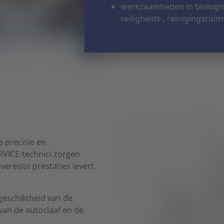
werkzaamheden in biologisc
veiligheids-, reinigingsru
e precisie en
VICE-technici zorgen
vereiste prestaties levert.
e geschiktheid van de
 van de autoclaaf en de