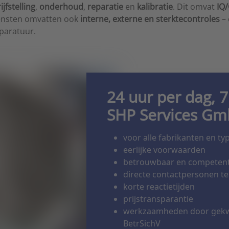
ijfstelling
,
onderhoud
,
reparatie
en
kalibratie
. Dit omvat
IQ/
iensten omvatten ook
interne, externe en sterktecontroles
– 
paratuur.
24 uur per dag, 
SHP Services G
voor alle fabrikanten en ty
eerlijke voorwaarden
betrouwbaar en competen
directe contactpersonen te
korte reactietijden
prijstransparantie
werkzaamheden door gekwa
BetrSichV