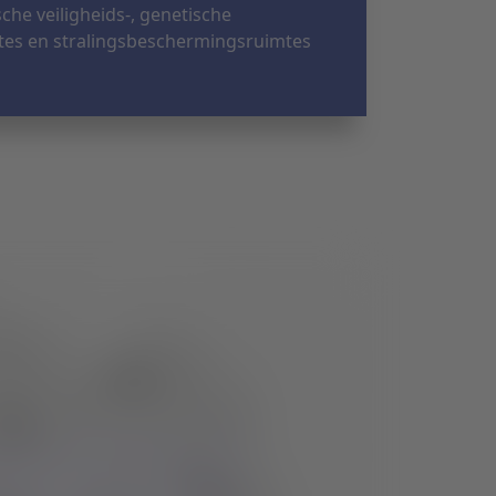
he veiligheids-, genetische
imtes en stralingsbeschermingsruimtes