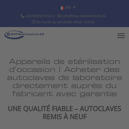
Sélectionnez votre langue
FR
+49 39058-9762-0
info@shp-steriltechnik.de
Du lundi au vendredi. 8h00-16.h30
Appareils de stérilisation
d'occasion | Acheter des
autoclaves de laboratoire
directement auprès du
fabricant avec garantie
UNE QUALITÉ FIABLE – AUTOCLAVES
REMIS À NEUF