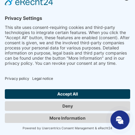
du fabricant
remis à neuf dans les règles
de l'art
Réservoirs sous pression, contrôle de
pression compris
entièrement entretenu
avec de nouvelles pièces de rechange
telles que des filtres, des vannes et des
joints.
Si nécessaire : nouveaux faisceaux de
câbles, générateurs de vapeur, systèmes