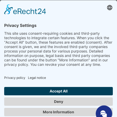
Génération de PDF avec annotations
« Rinçage » automatique du capteur de qualité de
l'eau (après de longues périodes d'inactivité)
Ajout de langues
Piste d'audit
Maintenance à distance
Fonction d'alarme
Sélectionnez votre langue
Mentions légales
|
Politique de confidentialité
|
Conditions générales
|
Contact
© 2025 SHP Steriltechnik | All rights reserved.