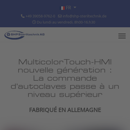
Sélectionnez votre langue
FR
+49 39058-9762-0
info@shp-steriltechnik.de
Du lundi au vendredi. 8h00-16.h30
MulticolorTouch-HMI
nouvelle génération :
La commande
d'autoclaves passe à un
niveau supérieur
FABRIQUÉ EN ALLEMAGNE