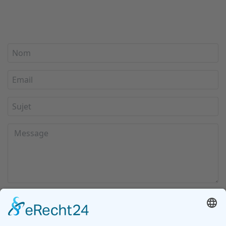
I agree with the
Terms of Use
and
Privacy Policy
and