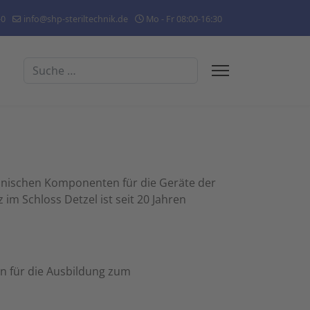
-0
info@shp-steriltechnik.de
Mo - Fr 08:00-16:30
Suchen
hanischen Komponenten für die Geräte der
 im Schloss Detzel ist seit 20 Jahren
n für die Ausbildung zum