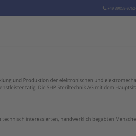
+49 39058-9762
icklung und Produktion der elektronischen und elektromec
nstleister tätig. Die SHP Steriltechnik AG mit dem Hauptsitz
 technisch interessierten, handwerklich begabten Mensche