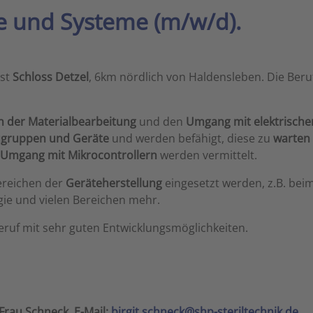
te und Systeme (m/w/d).
ist
Schloss Detzel
, 6km nördlich von Haldensleben. Die Berufs
n der Materialbearbeitung
und den
Umgang mit elektrische
augruppen und Geräte
und werden befähigt, diese zu
warten 
Umgang mit Mikrocontrollern
werden vermittelt.
ereichen der
Geräteherstellung
eingesetzt werden, z.B. bei
gie und vielen Bereichen mehr.
Beruf mit sehr guten Entwicklungsmöglichkeiten.
 Frau Schneck, E-Mail:
birgit.schneck@shp-steriltechnik.de