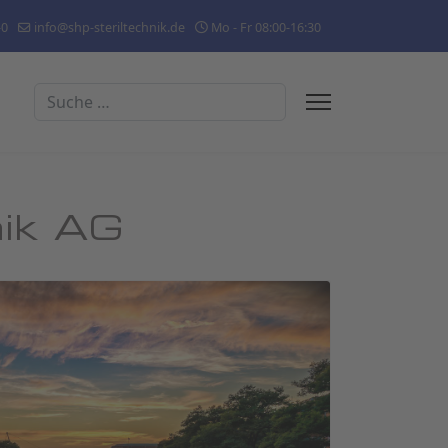
-0
info@shp-steriltechnik.de
Mo - Fr 08:00-16:30
Suchen
nik AG