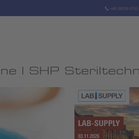
+49 39058-9762
ne | SHP Steriltech