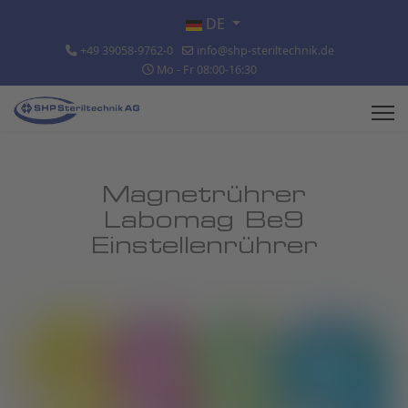
Sprache auswählen
DE
+49 39058-9762-0
info@shp-steriltechnik.de
Mo - Fr 08:00-16:30
Magnetrührer
Labomag Be9
Einstellenrührer