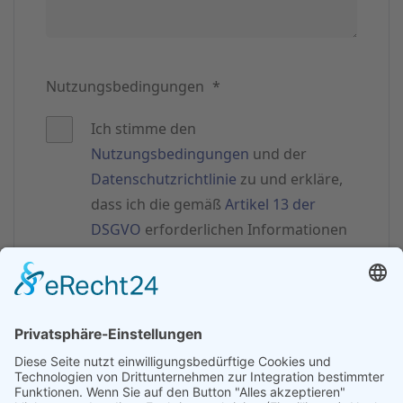
Nutzungsbedingungen
*
Ich stimme den
Nutzungsbedingungen
und der
Datenschutzrichtlinie
zu und erkläre,
dass ich die gemäß
Artikel 13 der
DSGVO
erforderlichen Informationen
gelesen habe.
Nachricht absenden