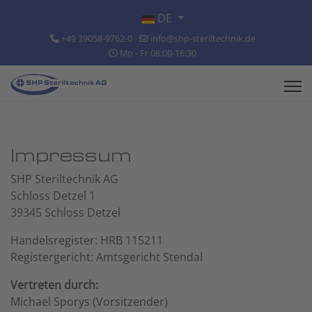
Sprache auswählen
DE
+49 39058-9762-0
info@shp-steriltechnik.de
Mo - Fr 08:00-16:30
Impressum
SHP Steriltechnik AG
Schloss Detzel 1
39345 Schloss Detzel
Handelsregister: HRB 115211
Registergericht: Amtsgericht Stendal
Vertreten durch:
Michael Sporys (Vorsitzender)