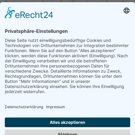
Bestimmungen des jeweils gültigen Kennzeichenrechts
und den Besitzrechten des jeweiligen eingetragenen
Eigentümers. Allein aufgrund der bloßen Nennung ist
nicht der Schluss zu ziehen, dass Markenzeichen nicht
durch Rechte Dritter geschützt sind. Das Copyright für
veröffentlichte, vom Betreiber selbst erstellte Objekte,
bleibt allein beim Betreiber der Seiten. Eine
Vervielfältigung oder Verwendung solcher Grafiken,
Tondokumente, Videosequenzen und Texte in anderen
elektronischen oder gedruckten Publikationen ist ohne
ausdrückliche Zustimmung des Autors nicht gestattet.
Schloss Detzel, 10.09.2024
Sprache auswählen
Impressum
|
Datenschutz
|
AGB´s
|
Kontakt