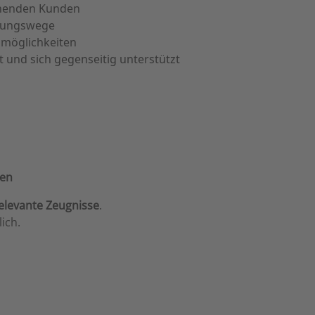
nnenden Kunden
idungswege
smöglichkeiten
 und sich gegenseitig unterstützt
ben
elevante Zeugnisse
.
ich.