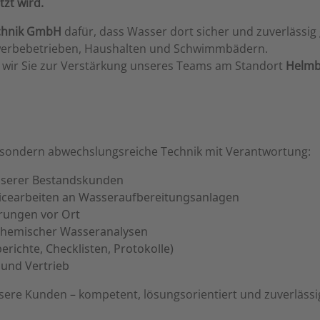
tzt wird.
chnik GmbH
dafür, dass Wasser dort sicher und zuverlässig 
ewerbebetrieben, Haushalten und Schwimmbädern.
n wir Sie zur Verstärkung unseres Teams am Standort
Helmb
g, sondern abwechslungsreiche Technik mit Verantwortung:
nserer Bestandskunden
icearbeiten an Wasseraufbereitungsanlagen
rungen vor Ort
chemischer Wasseranalysen
richte, Checklisten, Protokolle)
und Vertrieb
nsere Kunden – kompetent, lösungsorientiert und zuverlässi