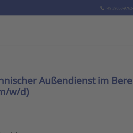
+49 39058-9762
chnischer Außendienst im Bere
m/w/d)