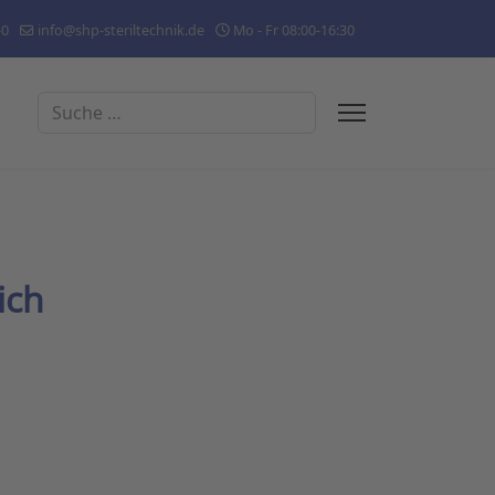
-0
info@shp-steriltechnik.de
Mo - Fr 08:00-16:30
Suchen
ich