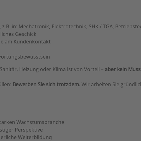
.B. in: Mechatronik, Elektrotechnik, SHK / TGA, Betriebste
liches Geschick
ude am Kundenkontakt
twortungsbewusstsein
anitär, Heizung oder Klima ist von Vorteil –
aber kein Muss
üllen:
Bewerben Sie sich trotzdem.
Wir arbeiten Sie gründlic
tsstarken Wachstumsbranche
istiger Perspektive
ierliche Weiterbildung