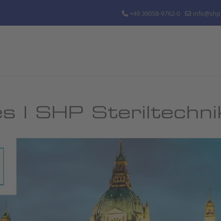
+49 39058-9762-0
info@shp-
s | SHP Steriltechn