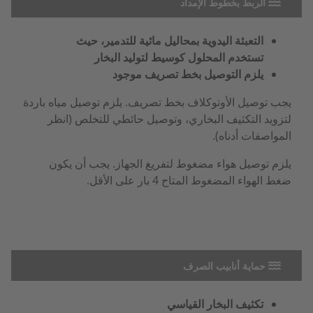
الربط بخطوط الإمداد
التعبئة اليدوية بمحاليل مائية للتدمير، حيث
تستخدم المحلول كوسيط لتوليد البخار
يلزم التوصيل بخط تصريف موجود
يجب توصيل الأوتوكلاف بخط تصريف. يلزم توصيل مياه باردة
لتزويد التكثيف البخاري، وتوصيل حائطي للتخلص (انظر
المواصفات أدناه).
يلزم توصيل هواء مضغوط لتفريغ الجهاز. يجب أن يكون
ضغط الهواء المضغوط المتاح 4 بار على الأقل.
حماية أنابيب الصرف
تكثيف البخار القياسي