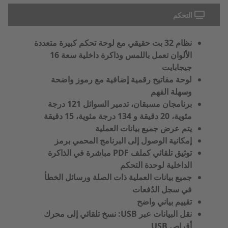
التحكم
نظام 32 بت حقيقي مع لوحة تحكم كبيرة متعددة
الألوان تعمل باللمس وذاكرة داخلية سعة 16
جيجابايت
لوحة مفاتيح رقمية إضافية مع رموز واضحة
وسهلة الفهم
برنامجان مسبقان، تدمير السوائل 121 درجة
مئوية، 20 دقيقة و 134 درجة مئوية، 15 دقيقة
يتم عرض جميع بيانات العملية
إمكانية الوصول إلى البرنامج المحمي برمز
توثيق تلقائي كملف PDF مباشرة في الذاكرة
الداخلية لوحدة التحكم
جميع بيانات العملية ذات الصلة ورسائل الخطأ
في سجل الدُفعات
تقييم بياني واضح
نقل البيانات عبر USB: نسخ تلقائي إلى محرك
أقراص USB