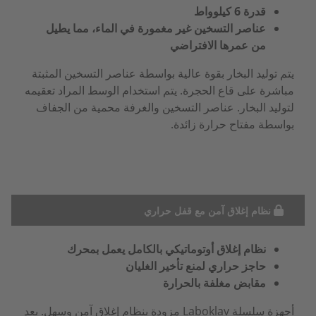
قدرة 6 كيلوواط
عناصر التسخين غير مغمورة في الماء، مما يطيل
من عمرها الافتراضي
يتم توليد البخار بقوة عالية بواسطة عناصر التسخين المثبتة
مباشرة على قاع الحجرة. يتم استخدام الوسط المراد تعقيمه
لتوليد البخار. عناصر التسخين والغرفة محمية من الجفاف
بواسطة مفتاح حرارة زائدة.
نظام إغلاق آمن مع قفل حراري
نظام إغلاق أوتوماتيكي بالكامل يعمل بمحرك
حاجز حراري لمنع تأخير الغليان
مقابض مغلفة بالحرارة
أجهزة سلسلة Laboklav مزودة بنظام إغلاق آمن وسهل. بعد