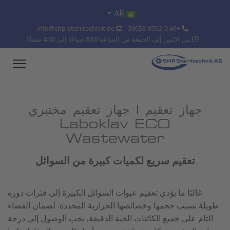
اختر لغتك
AR
info@shp-steriltechnik.de
+49 39058-9762-0
من الاثنين إلى الجمعة من الساعة 8:00 صباحًا إلى 4:30 مساءً
جهاز تعقيم | جهاز تعقيم مختبري
Laboklav ECO
Wastewater
تعقيم سريع لكميات كبيرة من السوائل
غالبًا ما يؤدي تعقيم عبوات السوائل الكبيرة إلى فترات دورة
طويلة بسبب حجمها وخصائصها الحرارية المحددة. لضمان القضاء
التام على جميع الكائنات الحية الدقيقة، يجب الوصول إلى درجة