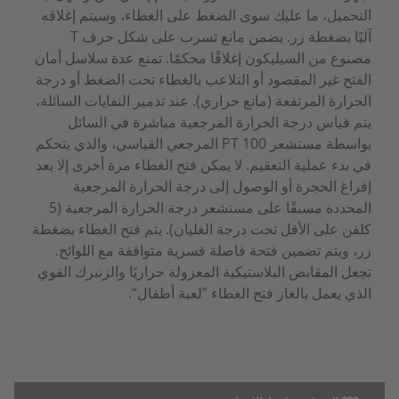
التحميل، ما عليك سوى الضغط على الغطاء، وسيتم إغلاقه
آليًا بضغطة زر. يضمن مانع تسرب على شكل حرف T
مصنوع من السيليكون إغلاقًا محكمًا. تمنع عدة سلاسل أمان
الفتح غير المقصود أو التلاعب بالغطاء تحت الضغط أو درجة
الحرارة المرتفعة (مانع حراري). عند تدمير النفايات السائلة،
يتم قياس درجة الحرارة المرجعية مباشرة في السائل
بواسطة مستشعر PT 100 المرجعي القياسي، والذي يتحكم
في بدء عملية التعقيم. لا يمكن فتح الغطاء مرة أخرى إلا بعد
إفراغ الحجرة أو الوصول إلى درجة الحرارة المرجعية
المحددة مسبقًا على مستشعر درجة الحرارة المرجعية (5
كلفن على الأقل تحت درجة الغليان). يتم فتح الغطاء بضغطة
زر، ويتم تضمين فتحة فاصلة قسرية متوافقة مع اللوائح.
تجعل المقابض البلاستيكية المعزولة حراريًا والزنبرك القوي
الذي يعمل بالغاز فتح الغطاء ”لعبة أطفال“.