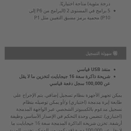
درجة مئوية) متاحة اختياريًا.
5 برامج في المستوى 2 (البرامج من P6 إلى
P10) محمية برمز مسبق التعيين مثل P1
سهولة التسجيل
منفذ USB قياسي
شريحة ذاكرة سعة 16 جيجابايت لتخزين ما لا يقل
عن 100,000 سجل دفعة قياسي
يمكن تجهيز الأجهزة بنظام تسجيل إضافي. يتم الإخراج على
طابعة إبرة مدمجة (اختياري) و/أو يمكن توصيله بنظام
تسجيل مدعوم بالكمبيوتر الشخصي عبر الواجهة المدمجة
(اختياري). تتضمن وحدة التحكم في الإصدار الأساسي وظيفة
أرشفة. تخزن شريحة الذاكرة المدمجة سعة 16 جيجابايت ما
لا يقل عن 100,000 دورة (قد يكون من الممكن تخزين المزيد