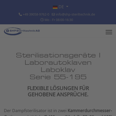
Sprache auswählen
DE
+49 39058-9762-0
info@shp-steriltechnik.de
Mo - Fr 08:00-16:30
Sterilisationsgeräte |
Laborautoklaven
Laboklav
Serie 55-195
FLEXIBLE LÖSUNGEN FÜR
GEHOBENE ANSPRÜCHE.
Der Dampfsterilisator ist in zwei
Kammerdurchmesser-