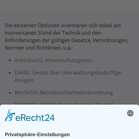
Die einzelnen Optionen orientieren sich dabei am
momentanen Stand der Technik und den
Anforderungen der gültigen Gesetze, Verordnungen,
Normen und Richtlinien, u.a.:
ArbSchutzG: Arbeitsschutzgesetz
ÜAnlG: Gesetz über überwachungsbedürftige
Anlagen
BetrSichV: Betriebssicherheitsverordnung
DIN 58951-2:2018-01: Sterilisation - Dampf-
Sterilisatoren für Labor-Sterilisiergüter - Teil 2
DIN EN 61010-1 VDE 0411-1:2020-03:
Sicherheitsbestimmungen für … Laborgeräte