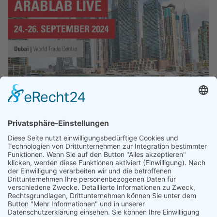
ArabLab 2024 in Dubai
■ SHP | TERMINE
SHP Steriltechnik AG präsentiert Innovationen auf
der ArabLab 2024.
weiter lesen
1
2
3