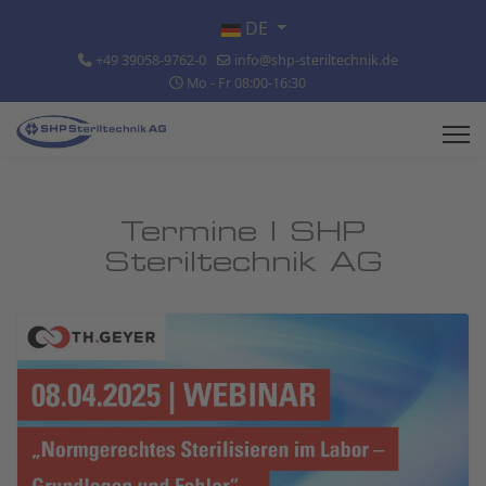
Sprache auswählen
DE
+49 39058-9762-0
info@shp-steriltechnik.de
Mo - Fr 08:00-16:30
Termine | SHP
Steriltechnik AG