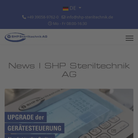
Sprache auswählen
DE
+49 39058-9762-0
info@shp-steriltechnik.de
Mo - Fr 08:00-16:30
News | SHP Steriltechnik
AG