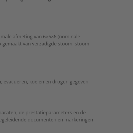
nimale afmeting van 6×6×6 (nominale
uik gemaakt van verzadigde stoom, stoom-
n, evacueren, koelen en drogen gegeven.
pparaten, de prestatieparameters en de
e begeleidende documenten en markeringen