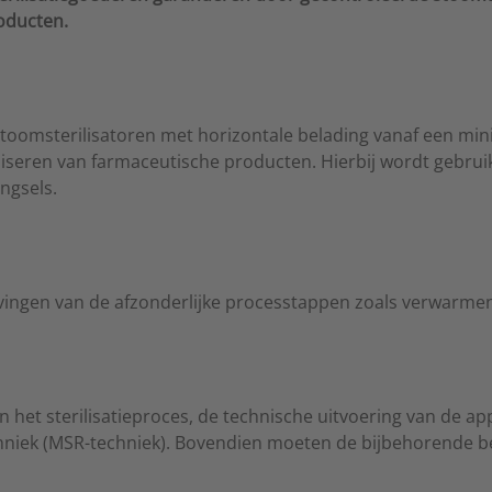
roducten.
stoomsterilisatoren met horizontale belading vanaf een mi
riliseren van farmaceutische producten. Hierbij wordt gebr
ngsels.
ijvingen van de afzonderlijke processtappen zoals verwarme
 het sterilisatieproces, de technische uitvoering van de a
echniek (MSR-techniek). Bovendien moeten de bijbehorend