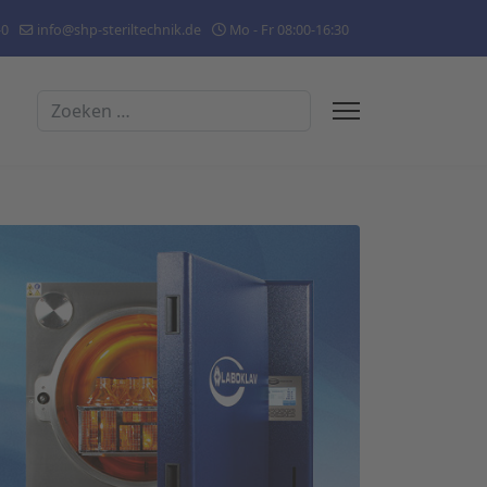
-0
info@shp-steriltechnik.de
Mo - Fr 08:00-16:30
Zoeken