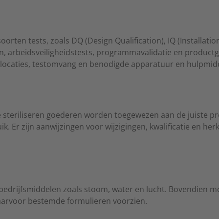
orten tests, zoals DQ (Design Qualification), IQ (Installatio
nen, arbeidsveiligheidstests, programmavalidatie en productg
stlocaties, testomvang en benodigde apparatuur en hulpmid
e te steriliseren goederen worden toegewezen aan de juiste
 Er zijn aanwijzingen voor wijzigingen, kwalificatie en herkw
e bedrijfsmiddelen zoals stoom, water en lucht. Bovendien
daarvoor bestemde formulieren voorzien.