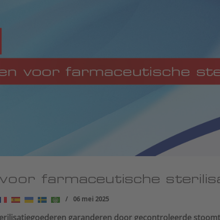
voor farmaceutische sterili
06 mei 2025
terilisatiegoederen garanderen door gecontroleerde stoo