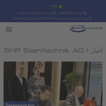
اختر لغتك
AR
info@shp-steriltechnik.de
+49 39058-9762-0
من الاثنين إلى الجمعة من الساعة 8:00 صباحًا إلى 4:30 مساءً
أخبار | SHP Steriltechnik AG