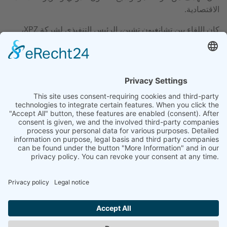
الاقتصادية.
كان اللقاء بين تشانغيون تشين، الرئيس التنفيذي لشركة XPZ،
ومايكل سبوريس، الرئيس التنفيذي لشركة SHP Steriltechnik
AG، من أبرز أحداث الرحلة. وقعت الشركتان مذكرة تفاهم تنص
على تعاون وثيق بينهما. وتشكل هذه الاتفاقية أساسًا لمشاريع
مستقبلية وتبادل تكنولوجي مشترك بين ألمانيا والصين.
وأكد الرئيسان التنفيذيان أن ”هذه الشراكة تفتح آفاقًا مثيرة
للابتكار والنمو على الجانبين“.
المقال التالي: زيارة النائبة في البرلمان الألماني آنا أيكنز
المقال السابق:
التالي
السابق
اختر لغتك