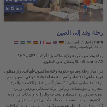
رحلة وفد إلى الصين
■ SHP | أخبار
أيضا يتوفر:
23 أيلول/سبتمبر 2025
رحلة وفد مع حكومة ولاية ساكسونيا-أنهالت: XPZ و SHP
Steriltechnik AG يتفقان على التعاون.
في إطار رحلة وفد مع حكومة ولاية ساكسونيا-أنهالت، زار ممثلون
عن قطاعي الاقتصاد والسياسة منطقة هانغتشو في الصين.
ضم
الوفد الاقتصادي حوالي 20 مشاركًا من قطاع الاقتصاد والغرف
التجارية والمؤسسات. وترأس الوفد ستيفاني بوتزش، وزيرة
الدولة في وزارة الاقتصاد والسياحة والزراعة والغابات في ولاية
ساكسونيا-أنهالت. وشملت محطات أخرى بكين وشنغهاي.
كان الهدف من الرحلة هو توسيع التعاون الدولي وتعزيز العلاقات